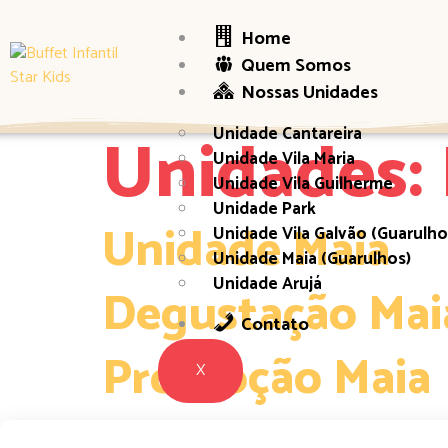
Home
Quem Somos
Nossas Unidades
Unidades:
Unidade Cantareira
Unidade Vila Maria
Unidade Vila Guilherme
Unidade Park
Unidade Maia
Unidade Vila Galvão (Guarulho
Unidade Maia (Guarulhos)
Unidade Arujá
Degustação Mai
Contato
Promoção Maia
X