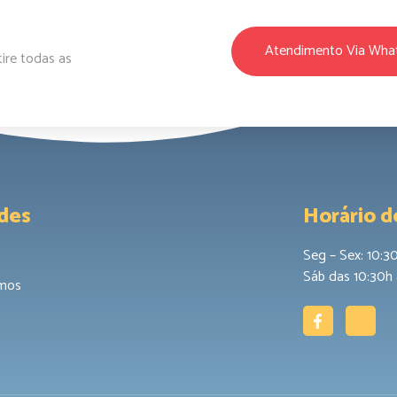
Atendimento Via Wha
ire todas as
des
Horário 
Seg – Sex: 10:3
Sáb das 10:30h 
mos